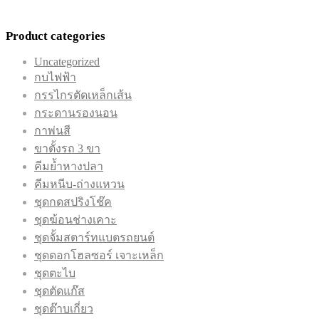
Product categories
Uncategorized
กบไฟฟ้า
กรรไกรตัดเหล็กเส้น
กระดานรองนอน
กาพ่นสี
ขาตั้งรถ 3 ขา
คีมย้ำหางปลา
คีมหนีบ-ถ่างแหวน
ชุดกดสปริงโช๊ค
ชุดฆ้อนช่างเคาะ
ชุดจั้มสตาร์ทแบตรถยนต์
ชุดดอกโฮลซอร์ เจาะเหล็ก
ชุดตะไบ
ชุดตัดแก๊ส
ชุดต๊าบเกี่ยว