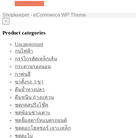
หยิบใส่ตะกร้า
Shopkeeper - eCommerce WP Theme
×
Product categories
Uncategorized
กบไฟฟ้า
กรรไกรตัดเหล็กเส้น
กระดานรองนอน
กาพ่นสี
ขาตั้งรถ 3 ขา
คีมย้ำหางปลา
คีมหนีบ-ถ่างแหวน
ชุดกดสปริงโช๊ค
ชุดฆ้อนช่างเคาะ
ชุดจั้มสตาร์ทแบตรถยนต์
ชุดดอกโฮลซอร์ เจาะเหล็ก
ชุดตะไบ